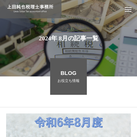
2
0
2
4
年
8
月
の
記
事
一
覧
BLOG
お役立ち情報